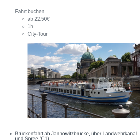
Fahrt buchen
ab 22,50€
1h
City-Tour
Brückenfahrt ab Jannowitzbrücke, über Landwehrkanal
Interagieren
und Spree (C1)