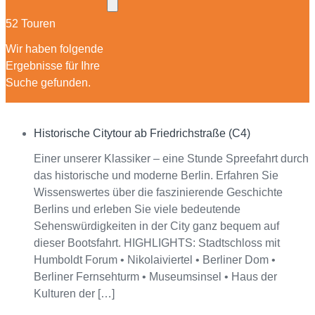
L
a
52 Touren
b
e
l
Wir haben folgende
Ergebnisse für Ihre
Suche gefunden.
Historische Citytour ab Friedrichstraße (C4)
Interagieren
Einer unserer Klassiker – eine Stunde Spreefahrt durch
das historische und moderne Berlin. Erfahren Sie
Wissenswertes über die faszinierende Geschichte
Berlins und erleben Sie viele bedeutende
Sehenswürdigkeiten in der City ganz bequem auf
dieser Bootsfahrt. HIGHLIGHTS: Stadtschloss mit
Humboldt Forum • Nikolaiviertel • Berliner Dom •
Berliner Fernsehturm • Museumsinsel • Haus der
Kulturen der […]