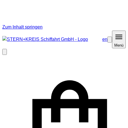
Zum Inhalt springen
en
Barrierefrei
Menü
Menü
Modal
schließen