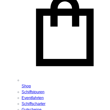
Shop
Schiffstouren
Eventfahrten
Schiffscharter
Gutscheine