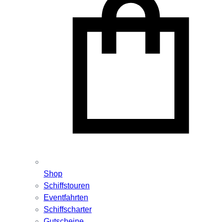
Shop
Schiffstouren
Eventfahrten
Schiffscharter
Gutscheine