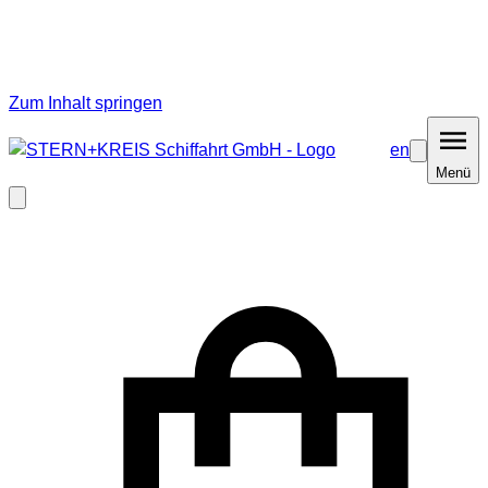
Zum Inhalt springen
en
Barrierefrei
Menü
Menü
Modal
schließen