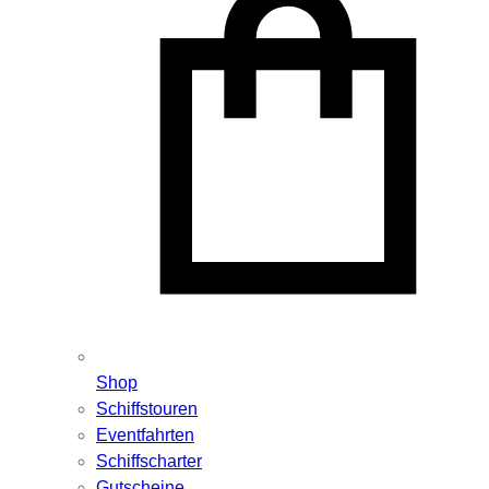
Shop
Schiffstouren
Eventfahrten
Schiffscharter
Gutscheine