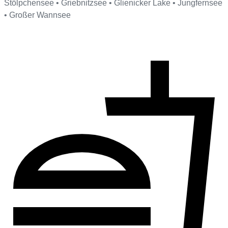
Stölpchensee • Griebnitzsee • Glienicker Lake • Jungfernsee
• Großer Wannsee