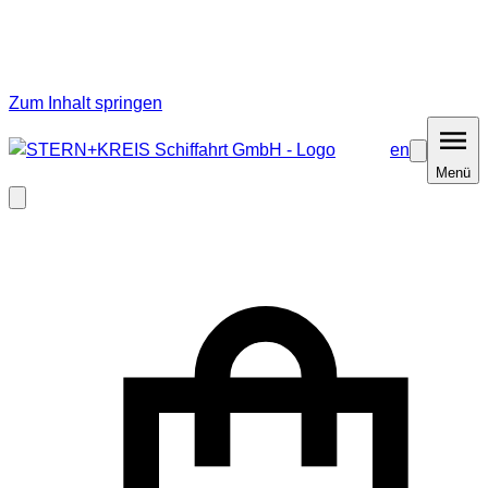
Zum Inhalt springen
en
Barrierefrei
Menü
Menü
Modal
schließen