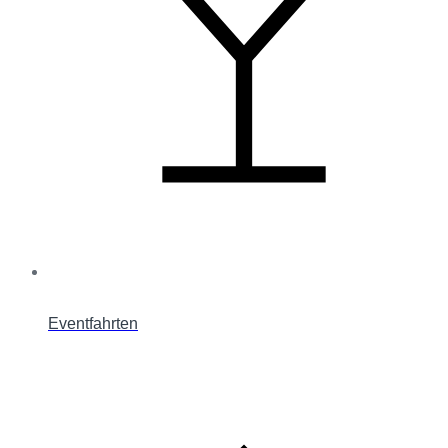
Eventfahrten
L