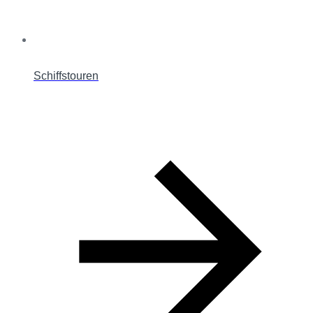
Schiffstouren
L