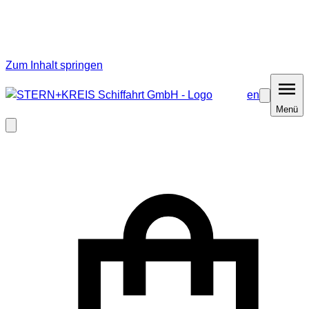
Zum Inhalt springen
en
Barrierefrei
Menü
Menü
Modal
schließen