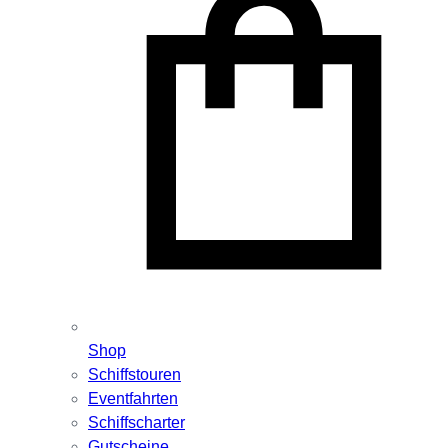
Shop
Schiffstouren
Eventfahrten
Schiffscharter
Gutscheine