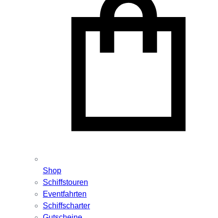
Shop
Schiffstouren
Eventfahrten
Schiffscharter
Gutscheine