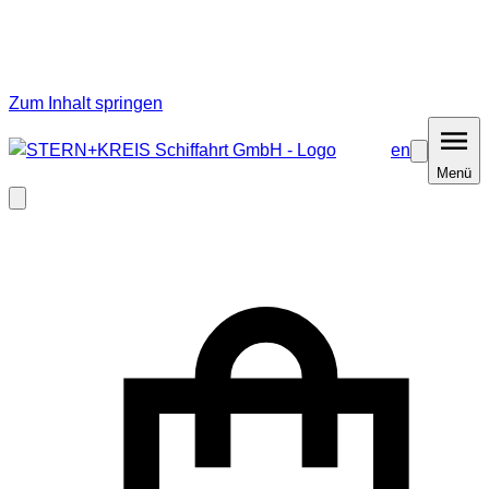
Zum Inhalt springen
en
Barrierefrei
Menü
Menü
Modal
schließen