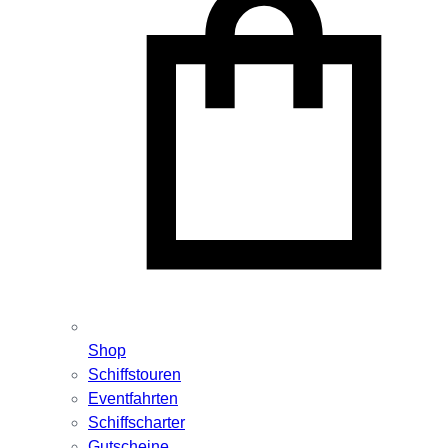
Shop
Schiffstouren
Eventfahrten
Schiffscharter
Gutscheine