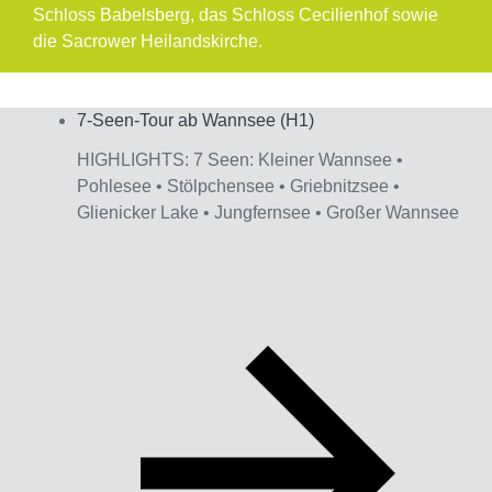
Schloss Babelsberg, das Schloss Cecilienhof sowie
die Sacrower Heilandskirche.
7-Seen-Tour ab Wannsee (H1)
Interagieren
HIGHLIGHTS: 7 Seen: Kleiner Wannsee •
Pohlesee • Stölpchensee • Griebnitzsee •
Glienicker Lake • Jungfernsee • Großer Wannsee