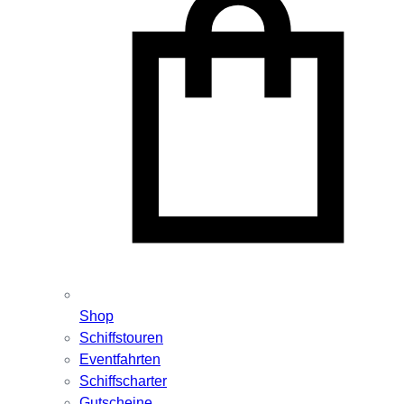
Shop
Schiffstouren
Eventfahrten
Schiffscharter
Gutscheine