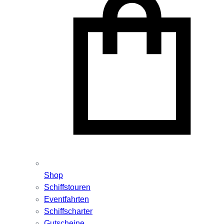
Shop
Schiffstouren
Eventfahrten
Schiffscharter
Gutscheine