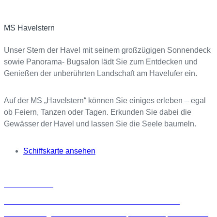
MS Havelstern
Unser Stern der Havel mit seinem großzügigen Sonnendeck
sowie Panorama- Bugsalon lädt Sie zum Entdecken und
Genießen der unberührten Landschaft am Havelufer ein.
Auf der MS „Havelstern“ können Sie einiges erleben – egal
ob Feiern, Tanzen oder Tagen. Erkunden Sie dabei die
Gewässer der Havel und lassen Sie die Seele baumeln.
Schiffskarte ansehen
Schiff chartern
l
o
Mieten Sie ein Schiff unserer Flotte exklusiv für Ihre
t
Veranstaltung in Berlin. Ob Seminar, Konferenz, Firmenfeier,