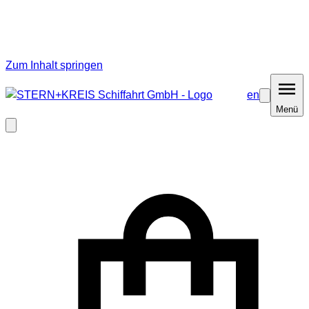
Zum Inhalt springen
en
Barrierefrei
Menü
Menü
Modal
schließen