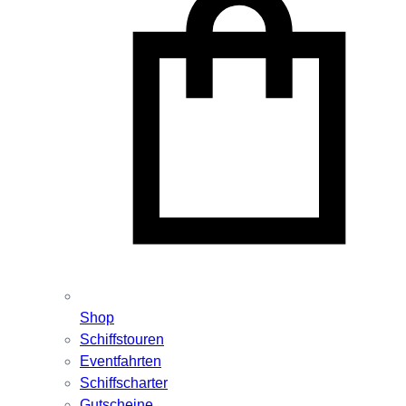
Shop
Schiffstouren
Eventfahrten
Schiffscharter
Gutscheine