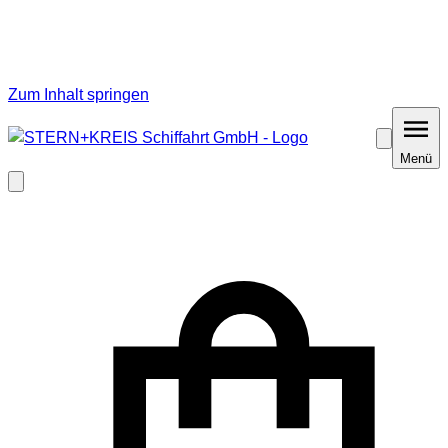
Zum Inhalt springen
Barrierefrei
Menü
Menü
Modal
schließen