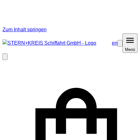
Zum Inhalt springen
en
Barrierefrei
Menü
Menü
Modal
schließen