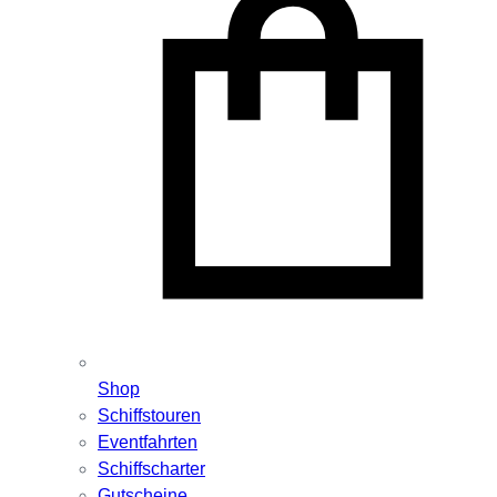
Shop
Schiffstouren
Eventfahrten
Schiffscharter
Gutscheine